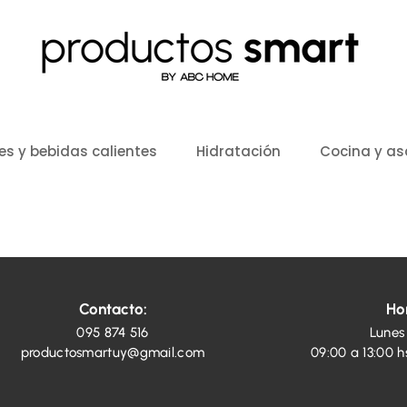
es y bebidas calientes
Hidratación
Cocina y a
Contacto:
Hor
095 874 516
Lunes
productosmartuy@gmail.com
09:00 a 13:00 hs