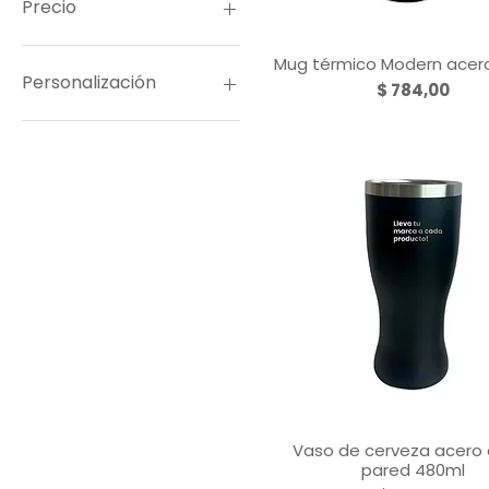
Precio
Mug térmico Modern acer
Vista rápida
542 UYU
1521 UYU
Personalización
Precio
$ 784,00
Grabado láser
Vaso de cerveza acero
Vista rápida
pared 480ml