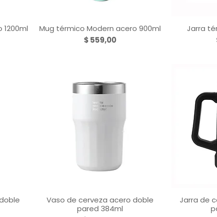
o 1200ml
Mug térmico Modern acero 900ml
Jarra té
Vista rápida
V
Precio
$ 559,00
 doble
Vaso de cerveza acero doble
Jarra de 
Vista rápida
V
pared 384ml
p