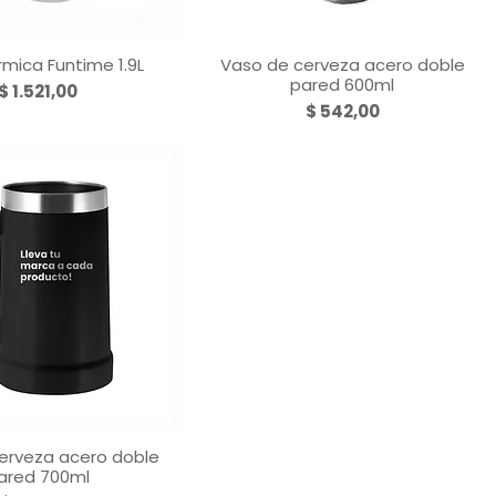
rmica Funtime 1.9L
Vaso de cerveza acero doble
ista rápida
Vista rápida
pared 600ml
Precio
$ 1.521,00
Precio
$ 542,00
cerveza acero doble
ista rápida
ared 700ml