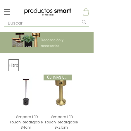
Decoración y
accesorios
Filtro
ÚLTIMAS UNIDADES
Lámpara LED
Lámpara LED
Touch Recargable
Touch Recargable
34cm
9x21cm