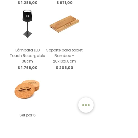
Precio
Precio
$ 1.286,00
$ 671,00
Lámpara LED
Soporte para tablet
Touch Recargable
Bamboo -
38cm
20x10x1.8cm
Precio
Precio
$ 1.768,00
$ 205,00
Set por 6
posavasos de
corcho - D10cm
Precio
$ 95,00