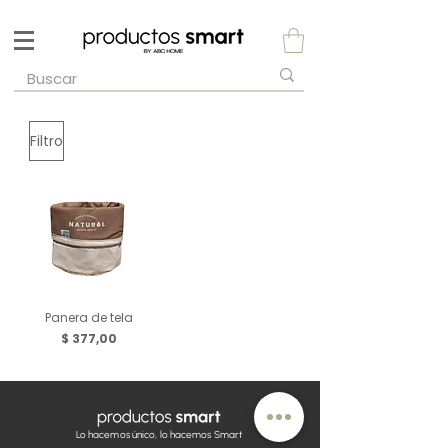
Filtro
Panera de tela
Precio
$ 377,00
Lo hacemos único, lo hacemos Smart