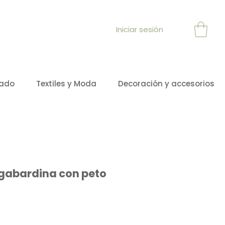
Iniciar sesión
sado
Textiles y Moda
Decoración y accesorios
 gabardina con peto
recio