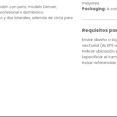
mayores.
godón con peto, modelo Denver,
Packaging:
A cot
rofesional o doméstico.
to y dos laterales, además de cinta para
n con estampado o bordado, ideal para
Requisitos pa
rativos.
Enviar diseño o l
vectorial (AI, EPS 
 Ocre y Verde Salvia
Indicar ubicación 
Especificar el ta
Incluir referencias