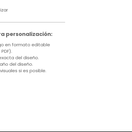
izar
ra personalización:
ogo en formato editable
o PDF).
exacta del diseño.
maño del diseño.
 visuales si es posible.