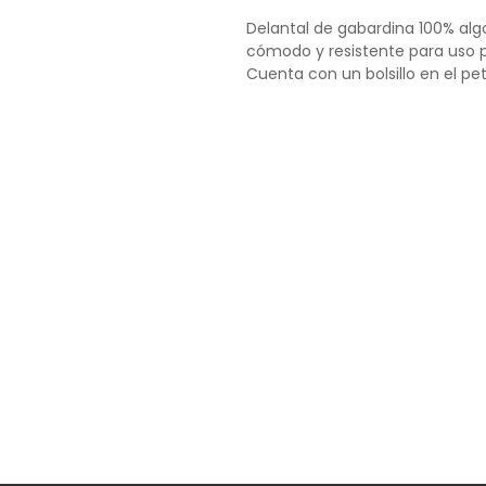
Delantal de gabardina 100% al
cómodo y resistente para uso p
Cuenta con un bolsillo en el pe
atar a la cintura.
Disponible para personalizació
logos, nombres o diseños corpo
Composición: 100% Algodón
Colores disponibles: Chocolate,