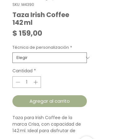
SKU: M4390
Taza Irish Coffee
142 ml
Precio
$ 159,00
Técnica de personalización
*
Cantidad
*
Agregar al carrito
Taza para Irish Coffee de la
marca Crisa, con capacidad de
142 ml. Ideal para disfrutar de
bebidas calientes en porciones