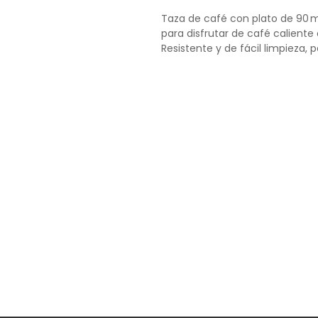
Taza de café con plato de 90 m
para disfrutar de café caliente 
Resistente y de fácil limpieza, 
oficinas o cafés.
Capacidad: 90ml