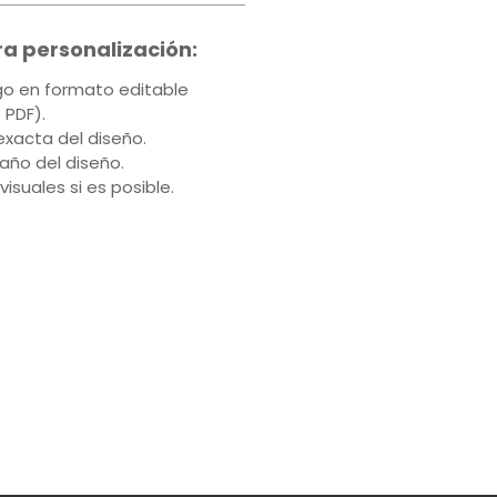
ra personalización:
ogo en formato editable
o PDF).
exacta del diseño.
maño del diseño.
 visuales si es posible.