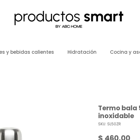
es y bebidas calientes
Hidratación
Cocina y a
Termo bala 
inoxidable
SKU: SL50ZR
Pr
$ 460,00