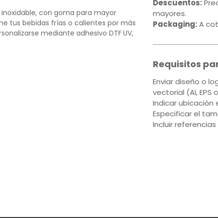
Descuentos:
Prec
 inoxidable, con goma para mayor
mayores.
ne tus bebidas frías o calientes por más
Packaging:
A cot
rsonalizarse mediante adhesivo DTF
UV,
duradero, ideal para destacar tu logo o
 y elegante.
Requisitos pa
Enviar diseño o l
idable con negro.
vectorial (AI, EPS 
Indicar ubicación 
Especificar el ta
Incluir referencias