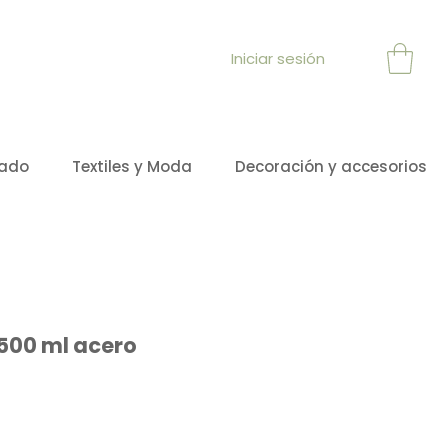
Iniciar sesión
sado
Textiles y Moda
Decoración y accesorios
500 ml acero
ecio