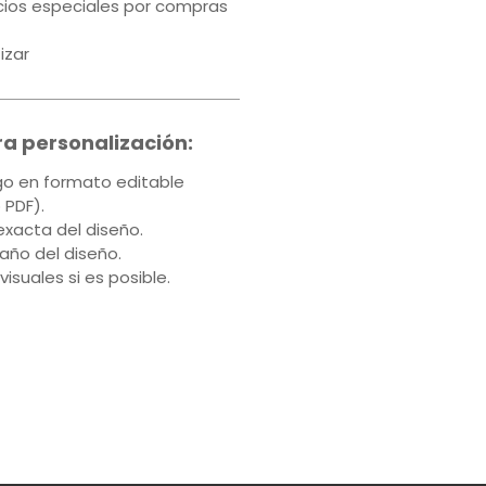
ios especiales por compras
izar
ra personalización:
ogo en formato editable
o PDF).
exacta del diseño.
maño del diseño.
 visuales si es posible.