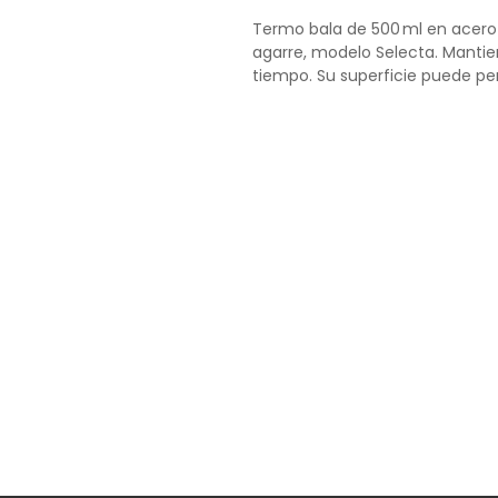
Termo bala de 500 ml en acero
agarre, modelo Selecta. Mantie
tiempo. Su superficie puede pe
logrando un acabado preciso y 
diseño en un producto práctico
Capacidad: 500ml
Colores disponibles: Acero inox